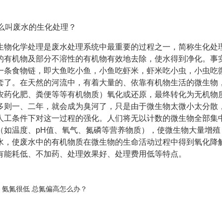
什么叫废水的生化处理？
生物化学处理是废水处理系统中最重要的过程之一，简称生化处
的有机物及部分不溶性的有机物有效地去除，使水得到净化。事
一条食物链，即大鱼吃小鱼，小鱼吃虾米，虾米吃小虫，小虫吃
套了。在天然的河流中，有着大量的、依靠有机物生活的微生物
农药化肥、粪便等等有机物质）氧化或还原，最终转化为无机物
多则一、二年，就会成为臭河了，只是由于微生物太微小太分散
人工条件下对这一过程的强化。人们将无以计数的微生物全部集
（如温度、pH值、氧气、氮磷等营养物质），使微生物大量增
水，使废水中的有机物质在微生物的生命活动过程中得到氧化降
有能耗低、不加药、处理效果好、处理费用低等特点。
：
氨氮很低 总氮偏高怎么办？