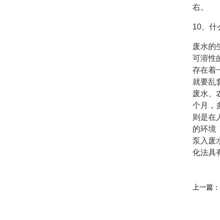
右。
10、
废水的
可溶性
存在着
就要乱
废水、
个月，
则是在
的环境
泵入废
化法具
上一篇