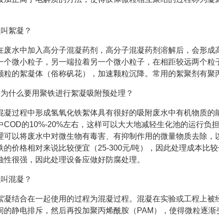
么叫絮凝？
在废水中加入高分子混凝药剂，高分子混凝药剂溶解后，会形成
一个微小粒子，另一端拉着另一个微小粒子，在相距较远两个粒
颗粒的絮凝体（俗称矾花），加速颗粒沉降。常用的絮聚剂有聚丙
水为什么要用聚铁进行絮凝吸附预处理？
混凝过程中形成氢氧化铁絮体具有很好的吸附废水中有机物质的
中COD的10%-20%左右，这样可以大大地减轻生化池的运行
理可以将废水中对微生物有毒害、有抑制作用的微量物质去除，
铁的价格相对来说比较便宜（25-300元/吨），因此处理成本
蚀性很强，因此处理设备应做好防腐处理。
么叫混凝？
絮凝结合在一起使用的过程为混凝过程。混凝在实验或工程上被
间的静电排斥，然后再投加聚丙烯酰胺（PAM），使得微粒逐渐