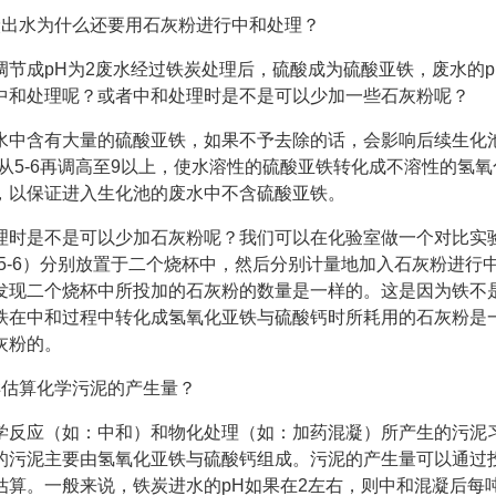
炭出水为什么还要用石灰粉进行中和处理？
调节成pH为2废水经过铁炭处理后，硫酸成为硫酸亚铁，废水的p
中和处理呢？或者中和处理时是不是可以少加一些石灰粉呢？
水中含有大量的硫酸亚铁，如果不予去除的话，会影响后续生化
值从5-6再调高至9以上，使水溶性的硫酸亚铁转化成不溶性的氢
，以保证进入生化池的废水中不含硫酸亚铁。
理时是不是可以少加石灰粉呢？我们可以在化验室做一个对比实验
在5-6）分别放置于二个烧杯中，然后分别计量地加入石灰粉进行
发现二个烧杯中所投加的石灰粉的数量是一样的。这是因为铁不
铁在中和过程中转化成氢氧化亚铁与硫酸钙时所耗用的石灰粉是
灰粉的。
样估算化学污泥的产生量？
学反应（如：中和）和物化处理（如：加药混凝）所产生的污泥
的污泥主要由氢氧化亚铁与硫酸钙组成。污泥的产生量可以通过
估算。一般来说，铁炭进水的pH如果在2左右，则中和混凝后每吨