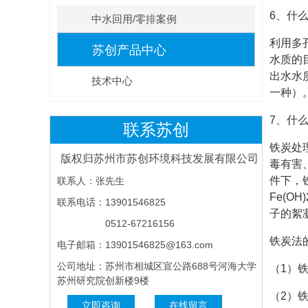
6、什
中水回用/零排案例
利用多
苏创产品中心
水质的
出水水
技术中心
一种）
7、什
联系苏创
铁炭处
版权归苏州市苏创环境科技发展有限公司
毒有害
件下，
联系人：张先生
Fe(
联系电话：13901546825
子的絮
0512-67216156
铁炭法
电子邮箱：13901546825@163.com
公司地址：苏州市相城区宣公路688号河海大学
（1）
苏州研究院创新楼9楼
（2）
立即咨询
在线留言