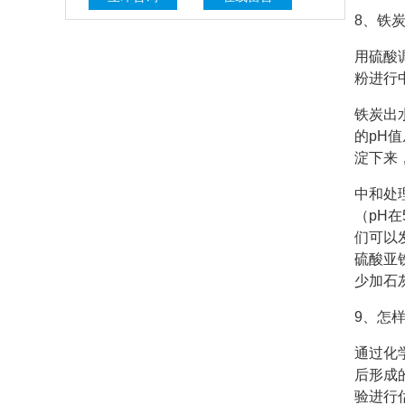
8、铁
用硫酸
粉进行
铁炭出
的pH
淀下来
中和处
（pH
们可以
硫酸亚
少加石
9、怎
通过化
后形成
验进行