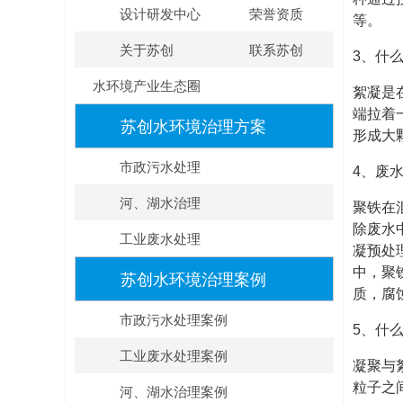
设计研发中心
荣誉资质
等。
关于苏创
联系苏创
3、什
水环境产业生态圈
絮凝是
端拉着
苏创水环境治理方案
形成大
市政污水处理
4、废
河、湖水治理
聚铁在
除废水
工业废水处理
凝预处
中，聚
苏创水环境治理案例
质，腐
市政污水处理案例
5、什
工业废水处理案例
凝聚与
粒子之
河、湖水治理案例