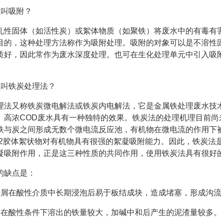
么叫吸附？
孔性固体（如活性炭）或絮体物质（如聚铁）将废水中的有毒有
目的，这种处理方法称作为吸附处理。吸附的对象可以是不溶性
质好，因此常作为废水深度处理。也可在生化处理单元中引入吸附
。
么叫铁炭处理法？
理法又称铁炭微电解法或铁炭内电解法，它是金属铁处理废水技
、高浓COD废水具有一种独特的效果。铁炭法的处理机理目前
铁与炭之间形成无数个微电流反应池，有机物在微电流的作用下
OH)2胶体絮状物对有机物具有很强的絮凝吸附能力。因此，铁炭
凝吸附作用，正是这三种性质的共同作用，使用铁炭法具有很好
的缺点是：
铁屑在酸性介质中长期浸泡后易于板结成块，造成堵塞，形成沟
铁在酸性条件下溶出的铁量较大，加碱中和后产生的泥渣量较多