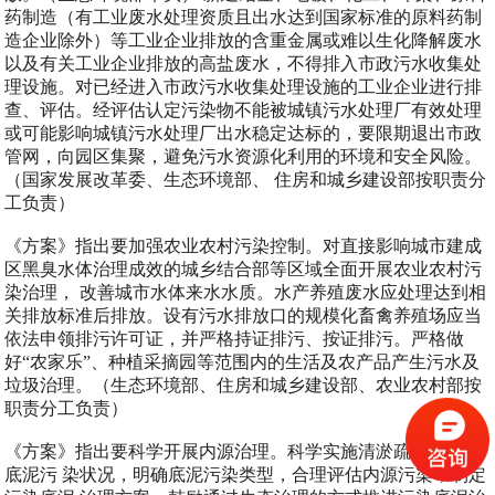
药制造（有工业废水处理资质且出水达到国家标准的原料药制
造企业除外）等工业企业排放的含重金属或难以生化降解废水
以及有关工业企业排放的高盐废水，不得排入市政污水收集处
理设施。对已经进入市政污水收集处理设施的工业企业进行排
查、评估。经评估认定污染物不能被城镇污水处理厂有效处理
或可能影响城镇污水处理厂出水稳定达标的，要限期退出市政
管网，向园区集聚，避免污水资源化利用的环境和安全风险。
（国家发展改革委、生态环境部、 住房和城乡建设部按职责分
工负责）
《方案》指出要加强农业农村污染控制。对直接影响城市建成
区黑臭水体治理成效的城乡结合部等区域全面开展农业农村污
染治理， 改善城市水体来水水质。水产养殖废水应处理达到相
关排放标准后排放。设有污水排放口的规模化畜禽养殖场应当
依法申领排污许可证，并严格持证排污、按证排污。严格做
好“农家乐”、种植采摘园等范围内的生活及农产品产生污水及
垃圾治理。（生态环境部、住房和城乡建设部、农业农村部按
职责分工负责）
《方案》指出要科学开展内源治理。科学实施清淤疏浚。调查
底泥污 染状况，明确底泥污染类型，合理评估内源污染，制定