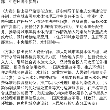
部、生态环境部参与）
《方案》指出要严格责任追究。落实领导干部生态文明建设责
任制，对在城市黑臭水体治理工作中责任不落实、推诿扯皮、
未完成工作任务的，依纪依法严格问责、终身追责。每条水体
的主责部门，要督促各参与部门积极作为、主动承担分配任
务。推动将城市黑臭水体治理工作情况纳入污染防治攻坚战成
效考核，做好考核结果应用。（住房和城乡建设部、生态环境
部牵头，中央组织部、水利部参与）
《方案》指出要加大资金保障。加大对城市黑臭水体治理、城
市污水管网排查检测等支持力度，结合地方实际，创新资金投
入方式，引导社会资本加大投入，坚持资金投入同攻坚任务相
匹配， 提高资金使用效率。（国家发展改革委、生态环境部、
住房和城乡建设部、水利部、农业农村部、人民银行按职责分
工负责） 落实污水处理收费政策，各地要按规定将污水处理收
费标准尽快调整到位。推广以污水处理厂进水污染物浓度、污
染物削减量和污泥处理处置量等支付运营服务费。在严格审慎
合规授信的前提 下，鼓励金融机构为市场化运作的城市黑臭水
体治理项目提供信贷支持。（国家发展改革委、财政部、生态
环境部、住房和城乡建设部、人民银行按职责分工负责）