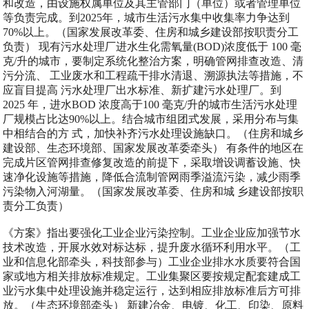
和改造，由设施权属单位及其主管部门（单位）或者管理单位
等负责完成。到2025年，城市生活污水集中收集率力争达到
70%以上。（国家发展改革委、住房和城乡建设部按职责分工
负责） 现有污水处理厂进水生化需氧量(BOD)浓度低于 100 毫
克/升的城市，要制定系统化整治方案，明确管网排查改造、清
污分流、 工业废水和工程疏干排水清退、溯源执法等措施，不
应盲目提高 污水处理厂出水标准、新扩建污水处理厂。到
2025 年，进水BOD 浓度高于100 毫克/升的城市生活污水处理
厂规模占比达90%以上。结合城市组团式发展，采用分布与集
中相结合的方 式，加快补齐污水处理设施缺口。（住房和城乡
建设部、生态环境部、国家发展改革委牵头） 有条件的地区在
完成片区管网排查修复改造的前提下，采取增设调蓄设施、快
速净化设施等措施，降低合流制管网雨季溢流污染，减少雨季
污染物入河湖量。（国家发展改革委、住房和城 乡建设部按职
责分工负责）
《方案》指出要强化工业企业污染控制。工业企业应加强节水
技术改造，开展水效对标达标，提升废水循环利用水平。（工
业和信息化部牵头，科技部参与）工业企业排水水质要符合国
家或地方相关排放标准规定。工业集聚区要按规定配套建成工
业污水集中处理设施并稳定运行，达到相应排放标准后方可排
放。（生态环境部牵头） 新建冶金、电镀、化工、印染、原料