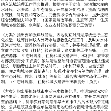
纳入流域治理工作同步推进。根据河湖干支流、湖泊和水库的
水环境、水资源、水生态情况，开展精细化治理，提高治理的
系统性、针对性和有效性，完善流域综合治理体系，提升流域
综合治理能力和水平。（国家发展改革委、生态环境部、住房
和城乡建设部、水利部、农业农村部按职责分工负责）
《方案》指出要加强岸线管理。因地制宜对河湖岸线进行生态
化改造，统筹好岸线内外污水垃圾收集处理工作，及时对水体
及河岸垃圾、漂浮物等进行清捞、清理，并妥善处理处置。建
立健全垃圾收集（打捞）转运体系，建立相关工作台账。（自
然资源部、 生态环境部、住房和城乡建设部、水利部、农业农
村部按职责分 工负责）依法清理整治河道管理范围内违法违规
建筑，明确责任主体和完成时间。（水利部牵头，自然资源
部、住房和城乡建 设部参与）加强对沿河排污单位的管理，建
立生态环境、排水 （城管）等多部门联合执法的常态化工作机
制。（生态环境部、 住房和城乡建设部按职责分工负责）
《方案》指出要抓好城市生活污水收集处理。推进城镇污水管
网全覆盖，加快老旧污水管网改造和破损修复。在开展溯源排
查的基础 上，科学实施沿河沿湖旱天直排生活污水截污管道建
设。公共建筑及企事业单位建筑用地红线内管网混错接等排查