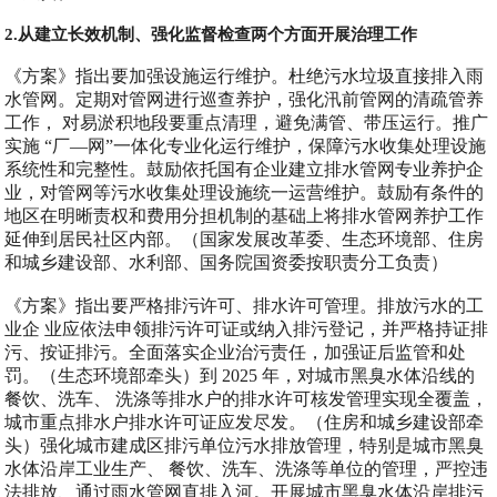
2.从建立长效机制、强化监督检查两个方面开展治理工作
《方案》指出要加强设施运行维护。杜绝污水垃圾直接排入雨
水管网。定期对管网进行巡查养护，强化汛前管网的清疏管养
工作， 对易淤积地段要重点清理，避免满管、带压运行。推广
实施 “厂—网”一体化专业化运行维护，保障污水收集处理设施
系统性和完整性。鼓励依托国有企业建立排水管网专业养护企
业，对管网等污水收集处理设施统一运营维护。鼓励有条件的
地区在明晰责权和费用分担机制的基础上将排水管网养护工作
延伸到居民社区内部。（国家发展改革委、生态环境部、住房
和城乡建设部、水利部、国务院国资委按职责分工负责）
《方案》指出要严格排污许可、排水许可管理。排放污水的工
业企 业应依法申领排污许可证或纳入排污登记，并严格持证排
污、按证排污。全面落实企业治污责任，加强证后监管和处
罚。（生态环境部牵头）到 2025 年，对城市黑臭水体沿线的
餐饮、洗车、 洗涤等排水户的排水许可核发管理实现全覆盖，
城市重点排水户排水许可证应发尽发。（住房和城乡建设部牵
头）强化城市建成区排污单位污水排放管理，特别是城市黑臭
水体沿岸工业生产、 餐饮、洗车、洗涤等单位的管理，严控违
法排放、通过雨水管网直排入河。开展城市黑臭水体沿岸排污