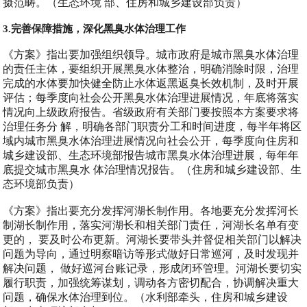
摄范畴。（生态环境 部、住房和城乡建设部负责）
3.完善保障措施，深化黑臭水体治理工作
《方案》指出要加强组织领导。城市政府是城市黑臭水体治理
的责任主体，要组织开展黑臭水体整治，明确消除时限，治理
完成的水体要加快健全防止水体返黑返臭长效机制，及时开展
评估；每季度向社会公开黑臭水体治理进展情况，年底将落实
情况向上级政府报告。省级政府有关部门要按照本方案要求将
治理任务分 解，明确各部门职责分工和时间进度，每半年将区
域内城市黑臭水体治理进展情况向社会公开，每季度向住房和
城乡建设部、生态环境部报告城市黑臭水体治理进展，每年年
底提交城市黑臭水 体治理情况报告。（住房和城乡建设部、生
态环境部负责）
《方案》指出要充分发挥河湖长制作用。各地要充分发挥河长
制湖长制作用，落实河湖长和相关部门责任，河湖长名单有变
更的， 要及时公布更新。河湖长要带头并督促相关部门以解决
问题为导向，通过明察暗访等形式做好日常巡河，及时发现并
解决问题， 做好巡河台账记录，形成闭环管理。河湖长要切实
履行职责，加强统筹谋划，调动各方密切配合，协调解决重大
问题，确保水体治理到位。（水利部牵头，住房和城乡建设