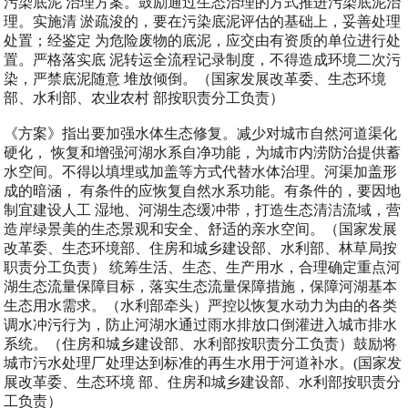
污染底泥 治理方案。鼓励通过生态治理的方式推进污染底泥治
理。实施清 淤疏浚的，要在污染底泥评估的基础上，妥善处理
处置；经鉴定 为危险废物的底泥，应交由有资质的单位进行处
置。严格落实底 泥转运全流程记录制度，不得造成环境二次污
染，严禁底泥随意 堆放倾倒。（国家发展改革委、生态环境
部、水利部、农业农村 部按职责分工负责）
《方案》指出要加强水体生态修复。减少对城市自然河道渠化
硬化， 恢复和增强河湖水系自净功能，为城市内涝防治提供蓄
水空间。不得以填埋或加盖等方式代替水体治理。河渠加盖形
成的暗涵， 有条件的应恢复自然水系功能。有条件的，要因地
制宜建设人工 湿地、河湖生态缓冲带，打造生态清洁流域，营
造岸绿景美的生态景观和安全、舒适的亲水空间。（国家发展
改革委、生态环境部、住房和城乡建设部、水利部、林草局按
职责分工负责） 统筹生活、生态、生产用水，合理确定重点河
湖生态流量保障目标，落实生态流量保障措施，保障河湖基本
生态用水需求。（水利部牵头）严控以恢复水动力为由的各类
调水冲污行为，防止河湖水通过雨水排放口倒灌进入城市排水
系统。（住房和城乡建设部、水利部按职责分工负责）鼓励将
城市污水处理厂处理达到标准的再生水用于河道补水。(国家发
展改革委、生态环境 部、住房和城乡建设部、水利部按职责分
工负责）