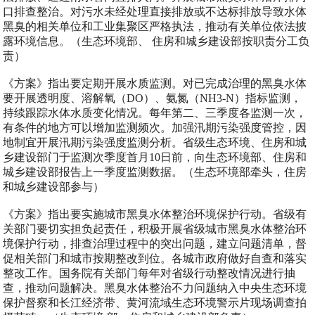
口排查整治。对污水未经处理直接排放或不达标排放导致水体
黑臭的相关单位和工业集聚区严格执法，推动有关单位依法披
露环境信息。（生态环境部、 住房和城乡建设部按职责分工负
责）
《方案》指出要定期开展水质监测。对已完成治理的黑臭水体
要开展透明度、溶解氧（DO）、氨氮（NH3-N）指标监测，
持续跟踪水体水质变化情况。每年第二、三季度各监测一次，
有条件的地方可以增加监测频次。加强汛期污染强度管控，因
地制宜开展汛期污染强度监测分析。省级生态环境、住房和城
乡建设部门于监测次季度首月10日前，向生态环境部、住房和
城乡建设部报告上一季度监测数据。（生态环境部牵头，住房
和城乡建设部参与）
《方案》指出要实施城市黑臭水体整治环境保护行动。省级有
关部门要切实担负起责任，积极开展省级城市黑臭水体整治环
境保护行动，排查治理过程中的突出问题，建立问题清单，督
促相关部门和城市按期整改到位。各城市政府做好自查和落实
整改工作。国务院有关部门每年对省级行动整改情况进行抽
查，推动问题解决。黑臭水体整治不力问题纳入中央生态环境
保护督察和长江经济带、黄河流域生态环境警示片现场调查拍